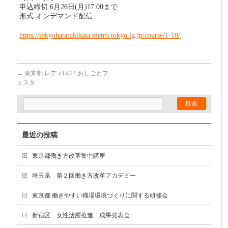
申込締切 6月26日(月)17:00まで
形式 オンデマンド配信
https://tokyohatarakikata.metro.tokyo.lg.jp/course/1-10/
←
東京都 レディGO！おしごとフ
ェスタ
最近の投稿
東京都働き方改革集中講座
埼玉県 第２回働き方改革アカデミー
東京都 働きやすい職場環境づくりに関する研修会
新宿区 女性活躍推進 成果発表会