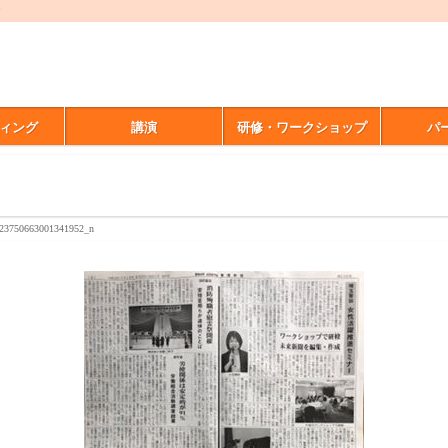
す
ィング
講演
研修・ワークショップ
パ
23750663001341952_n