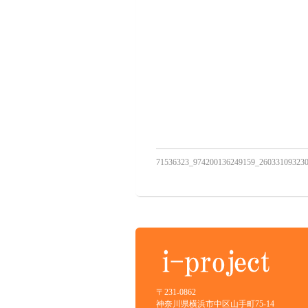
71536323_974200136249159_26033109323
〒231-0862
神奈川県横浜市中区山手町75-14