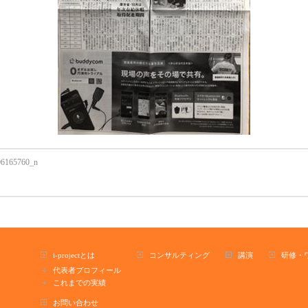
06165760_n
i-projectとは
コンサルティング
講演
研修・
代表者プロフィール
これまでの実績
お問い合わせ